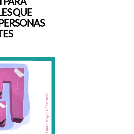
 PARA
ES QUE
 PERSONAS
TES