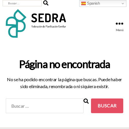
Buscar:
Spanish
Menú
SEDRA
-
Federación
de
Página no encontrada
Planificación
Familiar
No se ha podido encontrar la página que buscas. Puede haber
sido eliminada, renombrada o ni siquiera existir.
Buscar: