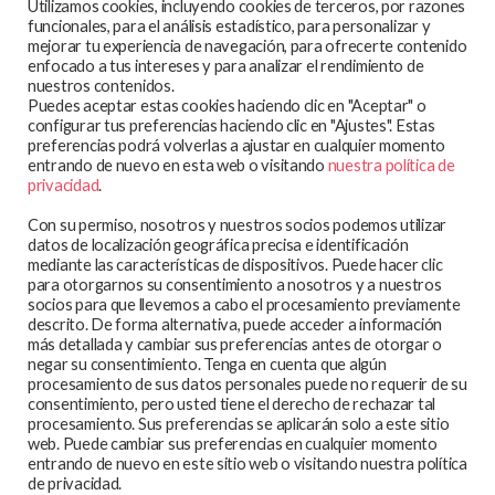
Utilizamos cookies, incluyendo cookies de terceros, por razones
funcionales, para el análisis estadístico, para personalizar y
mejorar tu experiencia de navegación, para ofrecerte contenido
enfocado a tus intereses y para analizar el rendimiento de
MAPA WEB
nuestros contenidos.
Puedes aceptar estas cookies haciendo clic en "Aceptar" o
En qué trabajamos
configurar tus preferencias haciendo clic en "Ajustes". Estas
preferencias podrá volverlas a ajustar en cualquier momento
Te atendemos
entrando de nuevo en esta web o visitando
nuestra política de
Participa y colabora
privacidad
.
Blog
Con su permiso, nosotros y nuestros socios podemos utilizar
Observatorio
datos de localización geográfica precisa e identificación
mediante las características de dispositivos. Puede hacer clic
Aviso legal
para otorgarnos su consentimiento a nosotros y a nuestros
socios para que llevemos a cabo el procesamiento previamente
Política de privacidad
descrito. De forma alternativa, puede acceder a información
Política de cookies
más detallada y cambiar sus preferencias antes de otorgar o
negar su consentimiento. Tenga en cuenta que algún
procesamiento de sus datos personales puede no requerir de su
consentimiento, pero usted tiene el derecho de rechazar tal
procesamiento. Sus preferencias se aplicarán solo a este sitio
web. Puede cambiar sus preferencias en cualquier momento
SEDRA-FPFE es miembro de la International Planned
entrando de nuevo en este sitio web o visitando nuestra política
Parenthood Federation.
de privacidad.