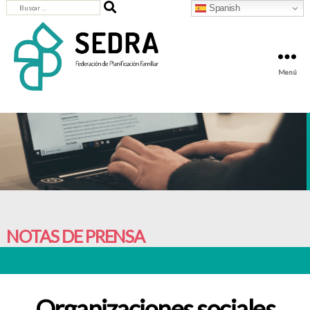
Buscar:
Spanish
Menú
SEDRA
-
Federación
de
Planificación
Familiar
NOTAS DE PRENSA
Organizaciones sociales