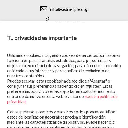
info@sedra-fpfe.org
+34 91 591 34 49
Tu privacidad es importante
SÍGUENOS EN:
Utilizamos cookies, incluyendo cookies de terceros, por razones
funcionales, para el análisis estadístico, para personalizar y
mejorar tu experiencia de navegación, para ofrecerte contenido
enfocado a tus intereses y para analizar el rendimiento de
MAPA WEB
nuestros contenidos.
Puedes aceptar estas cookies haciendo clic en "Aceptar" o
En qué trabajamos
configurar tus preferencias haciendo clic en "Ajustes". Estas
preferencias podrá volverlas a ajustar en cualquier momento
Te atendemos
entrando de nuevo en esta web o visitando
nuestra política de
Participa y colabora
privacidad
.
Blog
Con su permiso, nosotros y nuestros socios podemos utilizar
Observatorio
datos de localización geográfica precisa e identificación
mediante las características de dispositivos. Puede hacer clic
Aviso legal
para otorgarnos su consentimiento a nosotros y a nuestros