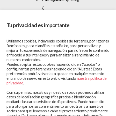
+34 91 591 34 49
Tu privacidad es importante
SÍGUENOS EN:
Utilizamos cookies, incluyendo cookies de terceros, por razones
funcionales, para el análisis estadístico, para personalizar y
mejorar tu experiencia de navegación, para ofrecerte contenido
enfocado a tus intereses y para analizar el rendimiento de
MAPA WEB
nuestros contenidos.
Puedes aceptar estas cookies haciendo clic en "Aceptar" o
En qué trabajamos
configurar tus preferencias haciendo clic en "Ajustes". Estas
preferencias podrá volverlas a ajustar en cualquier momento
Te atendemos
entrando de nuevo en esta web o visitando
nuestra política de
Participa y colabora
privacidad
.
Blog
Con su permiso, nosotros y nuestros socios podemos utilizar
Observatorio
datos de localización geográfica precisa e identificación
mediante las características de dispositivos. Puede hacer clic
Aviso legal
para otorgarnos su consentimiento a nosotros y a nuestros
socios para que llevemos a cabo el procesamiento previamente
Política de privacidad
descrito. De forma alternativa, puede acceder a información