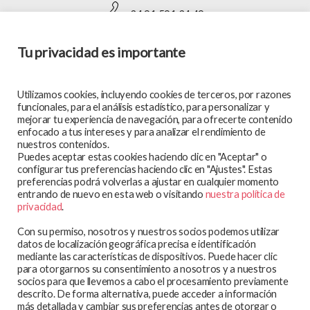
+34 91 591 34 49
Tu privacidad es importante
SÍGUENOS EN:
Utilizamos cookies, incluyendo cookies de terceros, por razones
funcionales, para el análisis estadístico, para personalizar y
mejorar tu experiencia de navegación, para ofrecerte contenido
enfocado a tus intereses y para analizar el rendimiento de
MAPA WEB
nuestros contenidos.
Puedes aceptar estas cookies haciendo clic en "Aceptar" o
En qué trabajamos
configurar tus preferencias haciendo clic en "Ajustes". Estas
preferencias podrá volverlas a ajustar en cualquier momento
Te atendemos
entrando de nuevo en esta web o visitando
nuestra política de
Participa y colabora
privacidad
.
Blog
Con su permiso, nosotros y nuestros socios podemos utilizar
Observatorio
datos de localización geográfica precisa e identificación
mediante las características de dispositivos. Puede hacer clic
Aviso legal
para otorgarnos su consentimiento a nosotros y a nuestros
socios para que llevemos a cabo el procesamiento previamente
Política de privacidad
descrito. De forma alternativa, puede acceder a información
Política de cookies
más detallada y cambiar sus preferencias antes de otorgar o