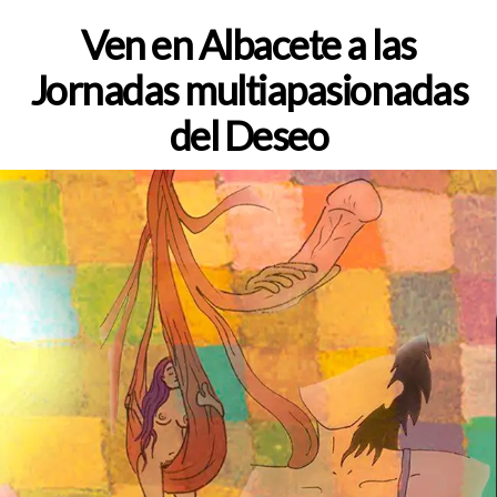
de
la
Ven en Albacete a las
entrada
Jornadas multiapasionadas
del Deseo