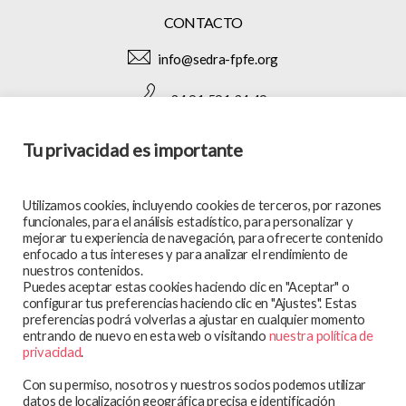
CONTACTO
info@sedra-fpfe.org
+34 91 591 34 49
Tu privacidad es importante
SÍGUENOS EN:
Utilizamos cookies, incluyendo cookies de terceros, por razones
funcionales, para el análisis estadístico, para personalizar y
mejorar tu experiencia de navegación, para ofrecerte contenido
enfocado a tus intereses y para analizar el rendimiento de
MAPA WEB
nuestros contenidos.
Puedes aceptar estas cookies haciendo clic en "Aceptar" o
En qué trabajamos
configurar tus preferencias haciendo clic en "Ajustes". Estas
preferencias podrá volverlas a ajustar en cualquier momento
Te atendemos
entrando de nuevo en esta web o visitando
nuestra política de
Participa y colabora
privacidad
.
Blog
Con su permiso, nosotros y nuestros socios podemos utilizar
Observatorio
datos de localización geográfica precisa e identificación