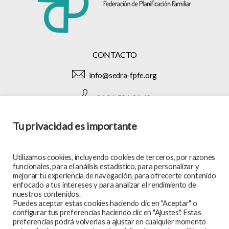
CONTACTO
info@sedra-fpfe.org
+34 91 591 34 49
Tu privacidad es importante
SÍGUENOS EN:
Utilizamos cookies, incluyendo cookies de terceros, por razones
funcionales, para el análisis estadístico, para personalizar y
mejorar tu experiencia de navegación, para ofrecerte contenido
enfocado a tus intereses y para analizar el rendimiento de
MAPA WEB
nuestros contenidos.
Puedes aceptar estas cookies haciendo clic en "Aceptar" o
En qué trabajamos
configurar tus preferencias haciendo clic en "Ajustes". Estas
preferencias podrá volverlas a ajustar en cualquier momento
Te atendemos