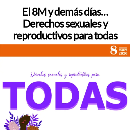
de
la
El 8M y demás días…
entrada
Derechos sexuales y
reproductivos para todas