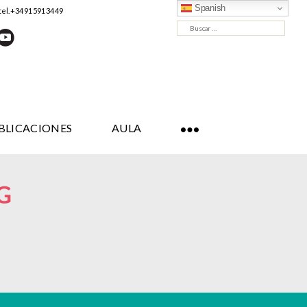
Spanish
tel. +34 91 591 34 49
Buscar:
BLICACIONES
AULA
G