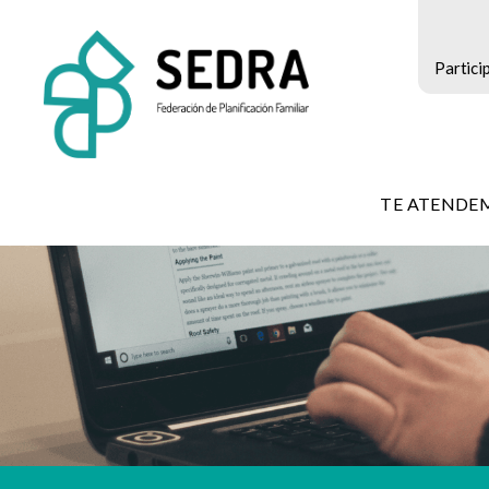
Partici
SEDRA
-
TE ATENDE
Federación
de
Planificación
Familiar