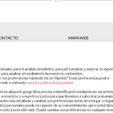
ONTACTO
MAPA WEB
info@sedra-fpfe.org
En qué trabajamos
Te atendemos
+34 91 591 34 49
Participa y colabora
onales, para el análisis estadístico, para personalizar y mejorar tu exper
Blog
 para analizar el rendimiento de nuestros contenidos.
Observatorio
 tus preferencias haciendo clic en "Ajustes". Estas preferencias podrá
ÍGUENOS EN:
a web o visitando
nuestra política de privacidad
.
Aviso legal
 localización geográfica precisa e identificación mediante las caracterí
Política de privacidad
o a nosotros y a nuestros socios para que llevemos a cabo el procesamie
Política de cookies
ación más detallada y cambiar sus preferencias antes de otorgar o nega
os personales puede no requerir de su consentimiento, pero usted tiene
án solo a este sitio web. Puede cambiar sus preferencias en cualquier m
© 2026
SEDRA – Federación de Planificación Familiar