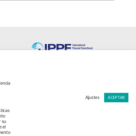
SEDRA-FPFE es miembro de la
International Planned Parenthood
Federation.
iencia
Ajustes
ACEPTAR
sticas
nto
r su
 el
omento