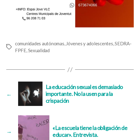
comunidades autónomas
,
Jóvenes y adolescentes
,
SEDRA-
Etiquetas
FPFE
,
Sexualidad
La educación sexual es demasiado
←
importante. No la usen para la
crispación
«La escuela tiene la obligación de
→
educar». Entrevista.