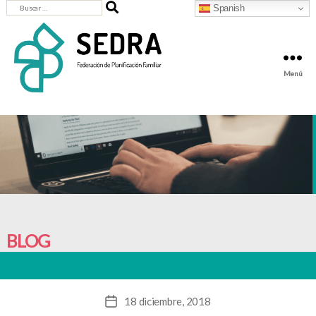
Buscar:
Spanish
Menú
SEDRA
-
Federación
de
Planificación
Familiar
BLOG
18 diciembre, 2018
Fecha