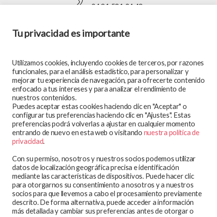
+34 91 591 34 49
Tu privacidad es importante
SÍGUENOS EN:
Utilizamos cookies, incluyendo cookies de terceros, por razones
funcionales, para el análisis estadístico, para personalizar y
mejorar tu experiencia de navegación, para ofrecerte contenido
enfocado a tus intereses y para analizar el rendimiento de
MAPA WEB
nuestros contenidos.
Puedes aceptar estas cookies haciendo clic en "Aceptar" o
En qué trabajamos
configurar tus preferencias haciendo clic en "Ajustes". Estas
preferencias podrá volverlas a ajustar en cualquier momento
Te atendemos
entrando de nuevo en esta web o visitando
nuestra política de
Participa y colabora
privacidad
.
Blog
Con su permiso, nosotros y nuestros socios podemos utilizar
Observatorio
datos de localización geográfica precisa e identificación
mediante las características de dispositivos. Puede hacer clic
Aviso legal
para otorgarnos su consentimiento a nosotros y a nuestros
socios para que llevemos a cabo el procesamiento previamente
Política de privacidad
descrito. De forma alternativa, puede acceder a información
Política de cookies
más detallada y cambiar sus preferencias antes de otorgar o