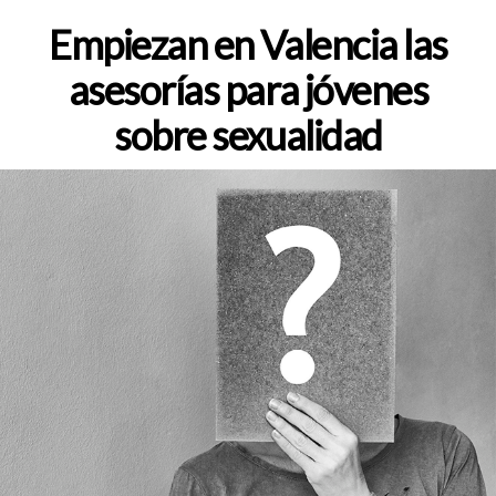
de
la
Empiezan en Valencia las
entrada
asesorías para jóvenes
sobre sexualidad