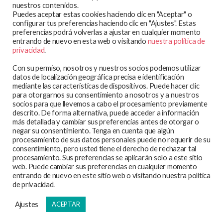
MAPA WEB
nuestros contenidos.
Puedes aceptar estas cookies haciendo clic en "Aceptar" o
En qué trabajamos
configurar tus preferencias haciendo clic en "Ajustes". Estas
preferencias podrá volverlas a ajustar en cualquier momento
Te atendemos
entrando de nuevo en esta web o visitando
nuestra política de
Participa y colabora
privacidad
.
Blog
Con su permiso, nosotros y nuestros socios podemos utilizar
Observatorio
datos de localización geográfica precisa e identificación
mediante las características de dispositivos. Puede hacer clic
Aviso legal
para otorgarnos su consentimiento a nosotros y a nuestros
socios para que llevemos a cabo el procesamiento previamente
Política de privacidad
descrito. De forma alternativa, puede acceder a información
Política de cookies
más detallada y cambiar sus preferencias antes de otorgar o
negar su consentimiento. Tenga en cuenta que algún
procesamiento de sus datos personales puede no requerir de su
consentimiento, pero usted tiene el derecho de rechazar tal
procesamiento. Sus preferencias se aplicarán solo a este sitio
web. Puede cambiar sus preferencias en cualquier momento
SEDRA-FPFE es miembro de la International Planned
entrando de nuevo en este sitio web o visitando nuestra política
Parenthood Federation.
de privacidad.
Ajustes
ACEPTAR
© 2026
SEDRA – Federación de Planificación Familiar