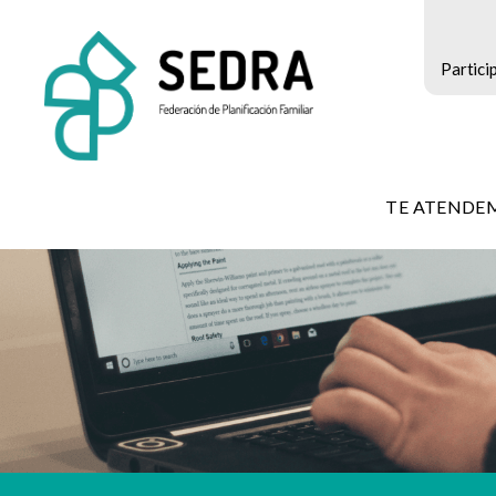
Partici
SEDRA
-
TE ATENDE
Federación
de
Planificación
Familiar