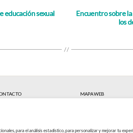
e educación sexual
Encuentro sobre la 
los 
ONTACTO
MAPA WEB
info@sedra-fpfe.org
En qué trabajamos
Te atendemos
+34 91 591 34 49
Participa y colabora
onales, para el análisis estadístico, para personalizar y mejorar tu exper
Blog