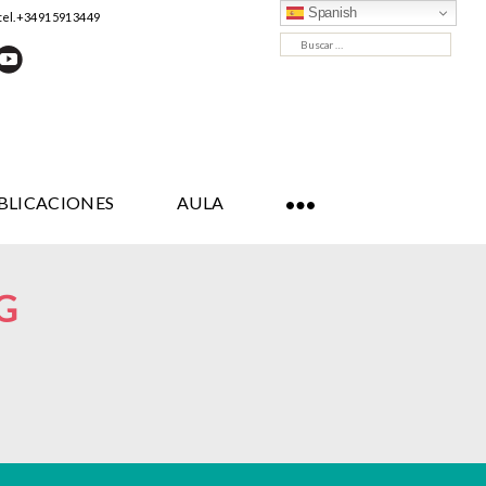
Spanish
tel. +34 91 591 34 49
Buscar:
BLICACIONES
AULA
G