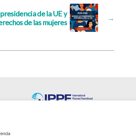
presidencia de la UE y
→
derechos de las mujeres
SEDRA-FPFE es miembro de la
International Planned Parenthood
Federation.
iencia