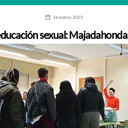
16 marzo, 2023
Fecha
de
ducación sexual: Majadahonda,
la
entrada