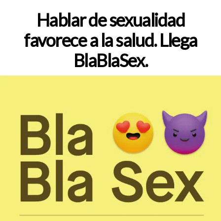
de
la
Hablar de sexualidad
entrada
favorece a la salud. Llega
BlaBlaSex.