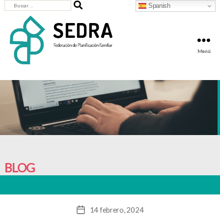
Buscar:
Spanish
Menú
SEDRA
-
Federación
de
Planificación
Familiar
BLOG
14 febrero, 2024
Fecha