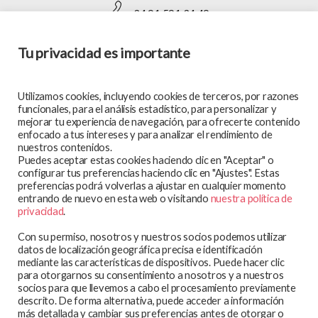
+34 91 591 34 49
Tu privacidad es importante
SÍGUENOS EN:
Utilizamos cookies, incluyendo cookies de terceros, por razones
funcionales, para el análisis estadístico, para personalizar y
mejorar tu experiencia de navegación, para ofrecerte contenido
enfocado a tus intereses y para analizar el rendimiento de
MAPA WEB
nuestros contenidos.
Puedes aceptar estas cookies haciendo clic en "Aceptar" o
En qué trabajamos
configurar tus preferencias haciendo clic en "Ajustes". Estas
preferencias podrá volverlas a ajustar en cualquier momento
Te atendemos
entrando de nuevo en esta web o visitando
nuestra política de
Participa y colabora
privacidad
.
Blog
Con su permiso, nosotros y nuestros socios podemos utilizar
Observatorio
datos de localización geográfica precisa e identificación
mediante las características de dispositivos. Puede hacer clic
Aviso legal
para otorgarnos su consentimiento a nosotros y a nuestros
socios para que llevemos a cabo el procesamiento previamente
Política de privacidad
descrito. De forma alternativa, puede acceder a información
Política de cookies
más detallada y cambiar sus preferencias antes de otorgar o