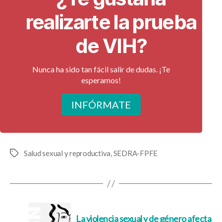
realizarte la prueba
de VIH?
Nunca ha sido tan fácil salir de dudas. ¡Te
esperamos!
INFÓRMATE
Salud sexual y reproductiva
,
SEDRA-FPFE
Etiquetas
La violencia sexual y de género afecta