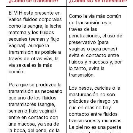
¿Cómo se transmite?
¿Cómo NO se transmite?
El VIH está presente en
Como la vía más común
varios fluidos corporales
de transmisión es a
como la sangre, la leche
través de las
materna y los fluidos
penetraciones, el uso de
sexuales (semen y flujo
preservativo (para
vaginal). Aunque la
vaginas o para penes)
transmisión es posible a
evita el contacto entre
través de otras vías, la
fluidos y mucosas y, por
vía sexual es la más
lo tanto, evita la
común.
transmisión.
Para que se produzca la
Los besos, caricias o la
transmisión es necesario
masturbación no son
que uno de los fluidos
prácticas de riesgo, ya
transmisores (sangre,
que en ellas no hay
semen o flujo vaginal)
contacto entre fluidos
entre en contacto con
transmisores y mucosas.
una mucosa, ya sea de
La piel no es una puerta
la boca, del pene, de la