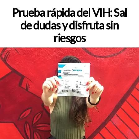
de
la
Prueba rápida del VIH: Sal
entrada
de dudas y disfruta sin
riesgos