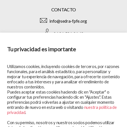
CONTACTO
info@sedra-fpfe.org
+34 91 591 34 49
Tu privacidad es importante
SÍGUENOS EN:
Utilizamos cookies, incluyendo cookies de terceros, por razones
funcionales, para el análisis estadístico, para personalizar y
mejorar tu experiencia de navegación, para ofrecerte contenido
enfocado a tus intereses y para analizar el rendimiento de
MAPA WEB
nuestros contenidos.
Puedes aceptar estas cookies haciendo clic en "Aceptar" o
En qué trabajamos
configurar tus preferencias haciendo clic en "Ajustes". Estas
preferencias podrá volverlas a ajustar en cualquier momento
Te atendemos
entrando de nuevo en esta web o visitando
nuestra política de
Participa y colabora
privacidad
.
Blog
Con su permiso, nosotros y nuestros socios podemos utilizar
Observatorio