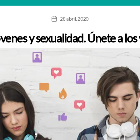
28 abril, 2020
Fecha
de
óvenes y sexualidad. Únete a lo
la
entrada