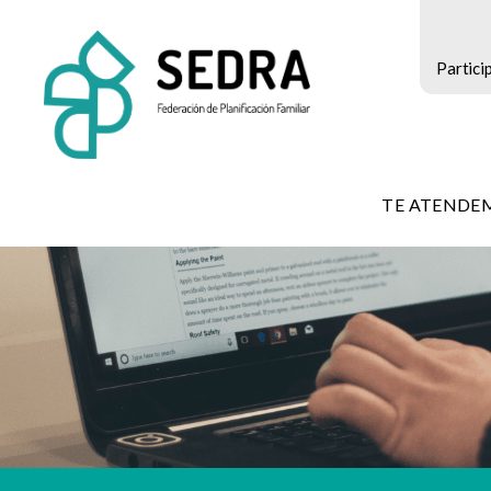
Partici
SEDRA
-
TE ATENDE
Federación
de
Planificación
Familiar