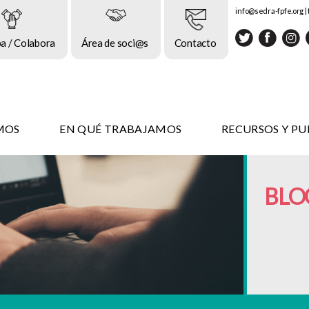
info@sedra-fpfe.org
|
pa / Colabora
Área de soci@s
Contacto
MOS
EN QUÉ TRABAJAMOS
RECURSOS Y PU
BLO