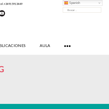
Spanish
tel. +34 91 591 34 49
Buscar:
BLICACIONES
AULA
G