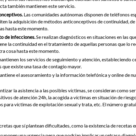
ecta también mantienen este servicio.
onceptivos.
Las comunidades autónomas disponen de teléfonos espe
ten la adquisición de métodos anticonceptivos de continuidad, de 
cias hasta este momento.
o de infecciones.
Se realizan diagnósticos en situaciones en las qu
iene la continuidad en el tratamiento de aquellas personas que lo 
tra cosa hasta este momento.
antienen los servicios de seguimiento y atención, estableciendo c
que existe una tasa de contagio mayor.
antiene el asesoramiento y la información telefónica y online de n
antizar la asistencia a las posibles víctimas, se consideran como se
itivos de atención 24h, la acogida a víctimas en situación de riesg
s para víctimas de explotación sexual y trata, etc. El número grat
retas que sí plantean dificultades, como la existencia de recetas
o suponen una urgencia pero que podrían implicar un retraso diagnó