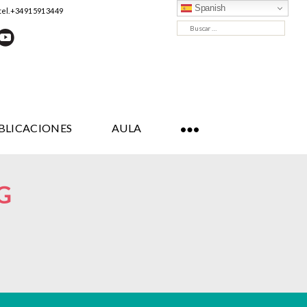
Spanish
tel. +34 91 591 34 49
Buscar:
BLICACIONES
AULA
G