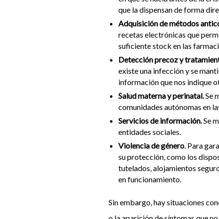
que la dispensan de forma dir
Adquisición de métodos antic
recetas electrónicas que permi
suficiente stock en las farma
Detección precoz y tratamient
existe una infección y se mant
información que nos indique o
Salud materna y perinatal.
Se m
comunidades autónomas en las 
Servicios de información.
Se m
entidades sociales.
Violencia de género
. Para gar
su protección, como los dispos
tutelados, alojamientos seguro
en funcionamiento.
Sin embargo, hay situaciones conc
o la aparición de síntomas que n