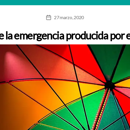
27 marzo, 2020
Fecha
de
e la emergencia producida por
la
entrada