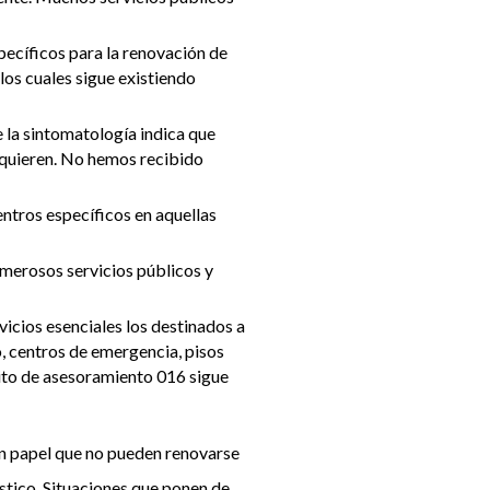
cíficos para la renovación de
los cuales sigue existiendo
e la sintomatología indica que
requieren. No hemos recibido
entros específicos en aquellas
umerosos servicios públicos y
rvicios esenciales los destinados a
o, centros de emergencia, pisos
uito de asesoramiento 016 sigue
 en papel que no pueden renovarse
stico. Situaciones que ponen de