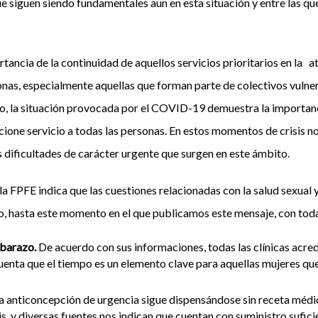
ue siguen siendo fundamentales aun en esta situación y entre las que
tancia de la continuidad de aquellos servicios prioritarios en la at
onas, especialmente aquellas que forman parte de colectivos vuln
ho, la situación provocada por el COVID-19 demuestra la importanc
ione servicio a todas las personas. En estos momentos de crisis n
s dificultades de carácter urgente que surgen en este ámbito.
la FPFE indica que las cuestiones relacionadas con la salud sexual
o, hasta este momento en el que publicamos este mensaje, con toda
mbarazo.
De acuerdo con sus informaciones, todas las clínicas acre
uenta que el tiempo es un elemento clave para aquellas mujeres qu
a anticoncepción de urgencia sigue dispensándose sin receta médic
sis, y diversas fuentes nos indican que cuentan con suministro sufi