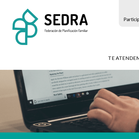
Partici
SEDRA
-
TE ATENDE
Federación
de
Planificación
Familiar