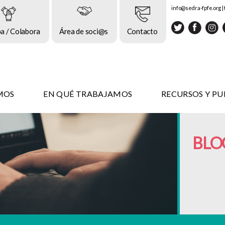
info@sedra-fpfe.org
|
pa / Colabora
Área de soci@s
Contacto
MOS
EN QUÉ TRABAJAMOS
RECURSOS Y PU
BLO