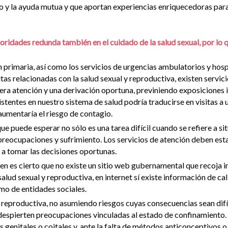
o y la ayuda mutua y que aportan experiencias enriquecedoras para 
utoridades redunda también en el cuidado de la salud sexual, por 
n primaria, así como los servicios de urgencias ambulatorios y hosp
as relacionadas con la salud sexual y reproductiva, existen servici
mera atención y una derivación oportuna, previniendo exposiciones 
istentes en nuestro sistema de salud podría traducirse en visitas a 
aumentaría el riesgo de contagio.
que puede esperar no sólo es una tarea difícil cuando se refiere a s
 preocupaciones y sufrimiento. Los servicios de atención deben es
 a tomar las decisiones oportunas.
bien es cierto que no existe un sitio web gubernamental que recoja
alud sexual y reproductiva, en internet sí existe información de ca
mo de entidades sociales.
y reproductiva, no asumiendo riesgos cuyas consecuencias sean difíc
despierten preocupaciones vinculadas al estado de confinamiento. 
 genitales o coitales y, ante la falta de métodos anticonceptivos o