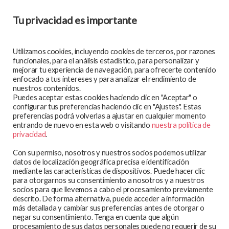
Tu privacidad es importante
SÍGUENOS EN:
Utilizamos cookies, incluyendo cookies de terceros, por razones
funcionales, para el análisis estadístico, para personalizar y
mejorar tu experiencia de navegación, para ofrecerte contenido
enfocado a tus intereses y para analizar el rendimiento de
MAPA WEB
nuestros contenidos.
Puedes aceptar estas cookies haciendo clic en "Aceptar" o
En qué trabajamos
configurar tus preferencias haciendo clic en "Ajustes". Estas
preferencias podrá volverlas a ajustar en cualquier momento
Te atendemos
entrando de nuevo en esta web o visitando
nuestra política de
Participa y colabora
privacidad
.
Blog
Con su permiso, nosotros y nuestros socios podemos utilizar
Observatorio
datos de localización geográfica precisa e identificación
mediante las características de dispositivos. Puede hacer clic
Aviso legal
para otorgarnos su consentimiento a nosotros y a nuestros
socios para que llevemos a cabo el procesamiento previamente
Política de privacidad
descrito. De forma alternativa, puede acceder a información
Política de cookies
más detallada y cambiar sus preferencias antes de otorgar o
negar su consentimiento. Tenga en cuenta que algún
procesamiento de sus datos personales puede no requerir de su