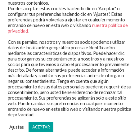
MAPA WEB
nuestros contenidos.
Puedes aceptar estas cookies haciendo clic en "Aceptar" o
En qué trabajamos
configurar tus preferencias haciendo clic en "Ajustes". Estas
preferencias podrá volverlas a ajustar en cualquier momento
Te atendemos
entrando de nuevo en esta web o visitando
nuestra política de
Participa y colabora
privacidad
.
Blog
Con su permiso, nosotros y nuestros socios podemos utilizar
Observatorio
datos de localización geográfica precisa e identificación
mediante las características de dispositivos. Puede hacer clic
Aviso legal
para otorgarnos su consentimiento a nosotros y a nuestros
socios para que llevemos a cabo el procesamiento previamente
Política de privacidad
descrito. De forma alternativa, puede acceder a información
Política de cookies
más detallada y cambiar sus preferencias antes de otorgar o
negar su consentimiento. Tenga en cuenta que algún
procesamiento de sus datos personales puede no requerir de su
consentimiento, pero usted tiene el derecho de rechazar tal
procesamiento. Sus preferencias se aplicarán solo a este sitio
web. Puede cambiar sus preferencias en cualquier momento
SEDRA-FPFE es miembro de la International Planned
entrando de nuevo en este sitio web o visitando nuestra política
Parenthood Federation.
de privacidad.
Ajustes
ACEPTAR
© 2026
SEDRA – Federación de Planificación Familiar