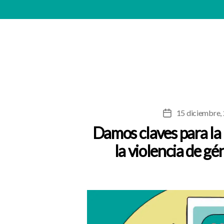
15 diciembre,
Fecha
de
Damos claves para la
la
la violencia de gé
entrada