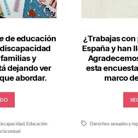
e
de educación
¿Trabajas con
 discapacidad
España y han l
 familias y
Agradecemos 
tá dejando ver
esta encuesta
que abordar.
marco de
«Cómo
NDO
SE
viven
la
sexualidad
iscapacidad
,
Educación
Derechos sexuales y re
Etiquetas
las
cia sexual
personas