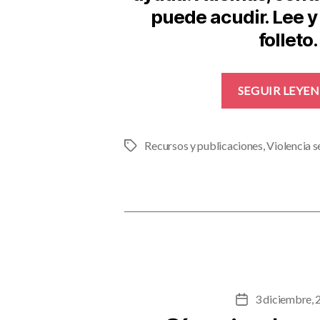
puede acudir. Lee y
folleto.
SEGUIR LEYE
Recursos y publicaciones
,
Violencia s
Etiquetas
3 diciembre,
Fecha
de