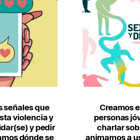
 señales que
Creamos e
ta violencia y
personas jó
dar(se) y pedir
charlar sob
amos dónde se
animamos a usa