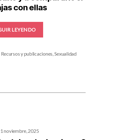
jas con ellas
«Sexualidad
GUIR LEYENDO
y
diversidad.
Hablan
,
Recursos y publicaciones
,
Sexualidad
las
personas
jóvenes»
1 noviembre, 2025
a