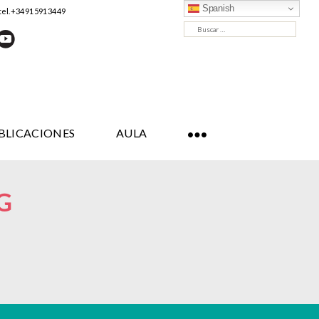
Spanish
tel. +34 91 591 34 49
Buscar:
BLICACIONES
AULA
G