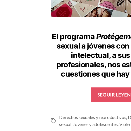
El programa
Protégem
sexual a jóvenes con
intelectual, a sus
profesionales, nos es
cuestiones que hay 
SEGUIR LEYE
Derechos sexuales y reproductivos
,
D
Etiquetas
sexual
,
Jóvenes y adolescentes
,
Violen