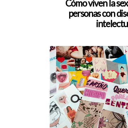
Cómo viven la sex
la
personas con di
entrada
intelectu