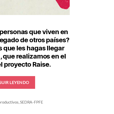
 personas que viven en
legado de otros países?
que les hagas llegar
, que realizamos en el
l proyecto Raise.
«¿Cómo
GUIR LEYENDO
se
vive
la
productivos
,
SEDRA-FPFE
violencia
de