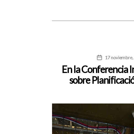
17 noviembre,
Fecha
de
En la Conferencia I
la
sobre Planificaci
entrada