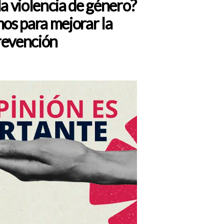
la violencia de género?
s para mejorar la
ada
revención