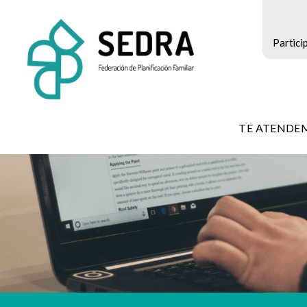
Partici
SEDRA
-
TE ATENDE
Federación
de
Planificación
Familiar