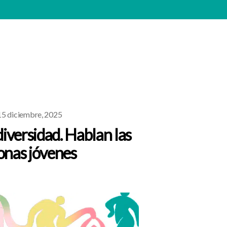
15 diciembre, 2025
a
diversidad. Hablan las
onas jóvenes
ada