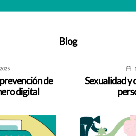
Blog
 2025
Fech
de
 prevención de
Sexualidad y 
la
nero digital
pers
entr