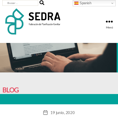
Buscar:
Spanish
Menú
SEDRA
-
Federación
de
Planificación
Familiar
BLOG
19 junio, 2020
Fecha