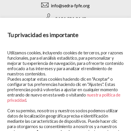
info@sedra-fpfe.org
+34 91 591 34 49
Tu privacidad es importante
SÍGUENOS EN:
Utilizamos cookies, incluyendo cookies de terceros, por razones
funcionales, para el análisis estadístico, para personalizar y
mejorar tu experiencia de navegación, para ofrecerte contenido
enfocado a tus intereses y para analizar el rendimiento de
MAPA WEB
nuestros contenidos.
Puedes aceptar estas cookies haciendo clic en "Aceptar" o
En qué trabajamos
configurar tus preferencias haciendo clic en "Ajustes". Estas
preferencias podrá volverlas a ajustar en cualquier momento
Te atendemos
entrando de nuevo en esta web o visitando
nuestra política de
Participa y colabora
privacidad
.
Blog
Con su permiso, nosotros y nuestros socios podemos utilizar
Observatorio
datos de localización geográfica precisa e identificación
mediante las características de dispositivos. Puede hacer clic
Aviso legal
para otorgarnos su consentimiento a nosotros y a nuestros