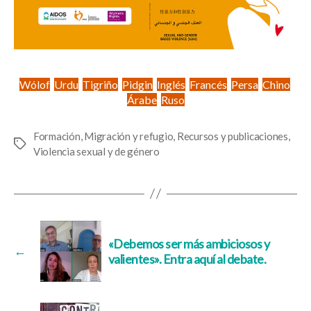
Wólof
Urdu
Tigriño
Pidgin
Inglés
Francés
Persa
Chino
Árabe
Ruso
Formación
,
Migración y refugio
,
Recursos y publicaciones
,
Etiquetas
Violencia sexual y de género
«Debemos ser más ambiciosos y
←
valientes». Entra aquí al debate.